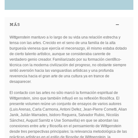
MÁS
Wittgenstein mantuvo a lo largo de su vida una relación estrecha y
tensa con las artes. Crecido en el seno de una familia de la alta
burguesía vienesa que ejercía el mecenazgo, él mismo estaba dotado
de cierto talento artístico, aunque se consideraba carente de
verdadero genio creador. Familiarizado por su formación científico-
técnica con la moderna civilización del progreso, no obstante siempre
sintió aversión hacia las vanguardias artísticas y una profunda
reverencia hacia el gran arte de una cultura ya en trance de
desaparecer.
El contacto con las artes no sólo marcó la formación espiritual de
Wittgenstein, sino que también influyó en su reflexión filosófica. El
presente volumen reúne un conjunto de ensayos de varios autores
(Luis Arenas, Carla Carmona, Antoni Defez, Jean-Pierre Cometti, Alian
Janik, Julián Marrades, Isidoro Reguera, Salvador Rubio, Nicolás
Sánchez, August Sarnitz e Use Somavilla) en que se abordan las
conexiones entre arte y filosofía en el pensamiento de Wittgenstein
desde tres perspectivas principales: la relevancia metodológica de las
prácticas artísticas en el estilo de filosofar de Wittgenstein, la